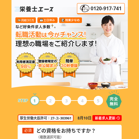
0120-917-741
1
2
3
4
5
8月10日
厚生労働大臣許可：27-ユ-303961
新着求人更新
どの資格をお持ちですか？
必須
必須
（複数選択可能）